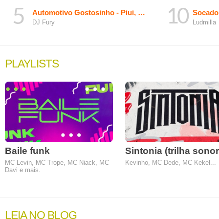
Automotivo Gostosinho - Piui, Tic-Tac X Desce Com a P
Socadon
DJ Fury
Ludmilla
PLAYLISTS
Baile funk
Sintonia (trilha sonor
MC Levin, MC Trope, MC Niack, MC
Kevinho, MC Dede, MC Kekel...
Davi e mais.
LEIA NO BLOG