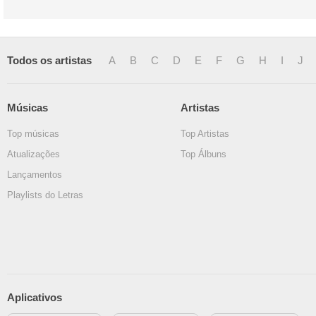
Todos os artistas
A
B
C
D
E
F
G
H
I
J
Músicas
Artistas
Top músicas
Top Artistas
Atualizações
Top Álbuns
Lançamentos
Playlists do Letras
Aplicativos