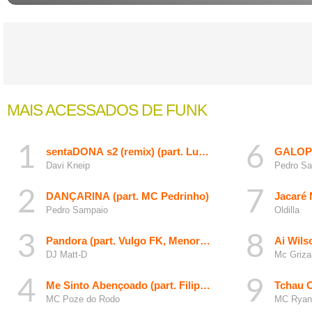
MAIS ACESSADOS DE FUNK
sentaDONA s2 (remix) (part. Luísa Sonza, DJ Gabriel 
GALOP
Davi Kneip
Pedro S
DANÇARINA (part. MC Pedrinho)
Jacaré 
Pedro Sampaio
Oldilla
Pandora (part. Vulgo FK, Menor MC e MC GP)
Ai Wils
DJ Matt-D
Mc Griza
Me Sinto Abençoado (part. Filipe Ret)
Tchau O
MC Poze do Rodo
MC Ryan